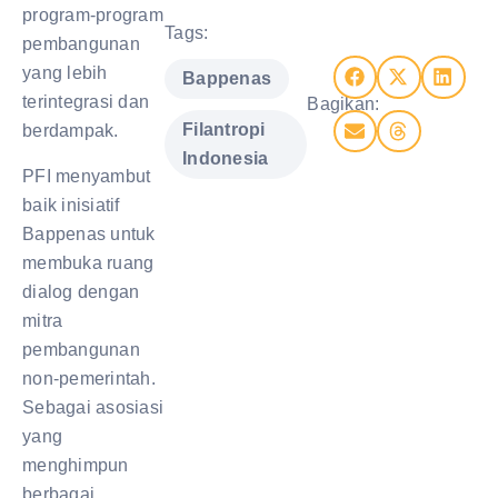
program-program
Tags:
pembangunan
,
yang lebih
Bappenas
terintegrasi dan
Bagikan:
Filantropi
berdampak.
Indonesia
PFI menyambut
baik inisiatif
Bappenas untuk
membuka ruang
dialog dengan
mitra
pembangunan
non-pemerintah.
Sebagai asosiasi
yang
menghimpun
berbagai