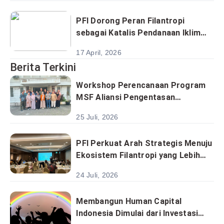
PFI Dorong Peran Filantropi
sebagai Katalis Pendanaan Iklim
melalui Capital Owners & Impact
17 April, 2026
Partners Roundtable
Berita Terkini
Workshop Perencanaan Program
MSF Aliansi Pengentasan
Kemiskinan Satukan Analisis
25 Juli, 2026
Sektoral Menuju Implementasi
Program Berbasis Desa
PFI Perkuat Arah Strategis Menuju
Ekosistem Filantropi yang Lebih
Kolaboratif dan Berkelanjutan
24 Juli, 2026
Membangun Human Capital
Indonesia Dimulai dari Investasi