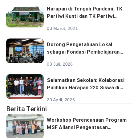
Harapan di Tengah Pandemi, TK
Pertiwi Kunti dan TK Pertiwi
Kedunglengkong Memulai
03 Maret, 2021
Semangat Baru bersama
Ars86care Foundation
Dorong Pengetahuan Lokal
sebagai Fondasi Pembelajaran
Kontekstual dan Kolaborasi
03 Juli, 2026
Filantropi
Selamatkan Sekolah: Kolaborasi
Pulihkan Harapan 220 Siswa di
Desa Barusari
20 April, 2026
Berita Terkini
Workshop Perencanaan Program
MSF Aliansi Pengentasan
Kemiskinan Satukan Analisis