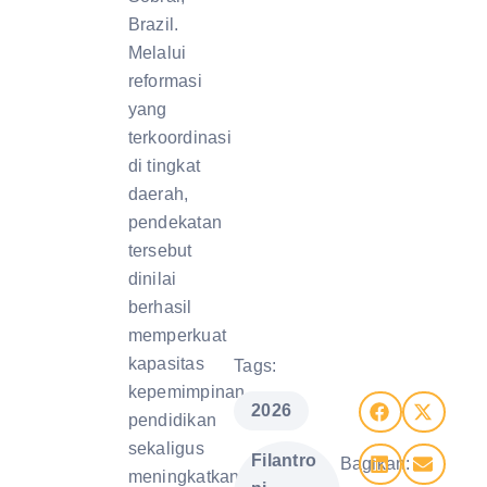
Brazil.
Melalui
reformasi
yang
terkoordinasi
di tingkat
daerah,
pendekatan
tersebut
dinilai
berhasil
memperkuat
kapasitas
Tags:
kepemimpinan
,
2026
pendidikan
sekaligus
Filantro
Bagikan:
meningkatkan