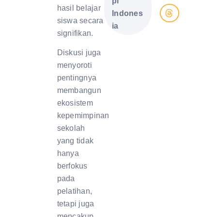
pi
hasil belajar
Indones
siswa secara
ia
signifikan.
Diskusi juga
menyoroti
pentingnya
membangun
ekosistem
kepemimpinan
sekolah
yang tidak
hanya
berfokus
pada
pelatihan,
tetapi juga
mencakup