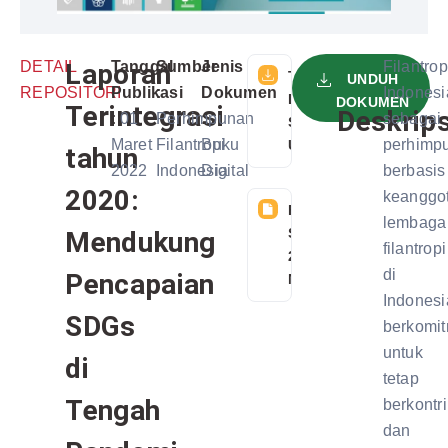
DETAIL
Laporan
Tanggal
Sumber
Jenis
Filantrop
TELAH
UNDUH
REPOSITORI
Publikasi
:
Dokumen
Indonesi
DIDOWNLOAD
DOKUMEN
Terintegrasi
Deskrips
:
01
Perhimpunan
:
sebagai
SEBANYAK 6
Maret
Filantropi
Buku
perhimp
USER
tahun
2022
Indonesia
Digital
berbasis
2020:
keanggo
FILE
lembaga
SIZE:
Mendukung
filantropi
27
di
Pencapaian
MB
Indonesi
SDGs
berkomi
untuk
di
tetap
Tengah
berkontr
dan