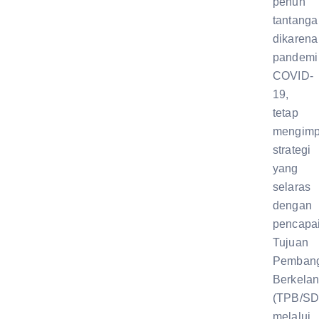
penuh
tantanga
dikaren
pandemi
COVID-
19,
tetap
mengimp
strategi
yang
selaras
dengan
pencapa
Tujuan
Pemban
Berkelan
(TPB/SD
melalui