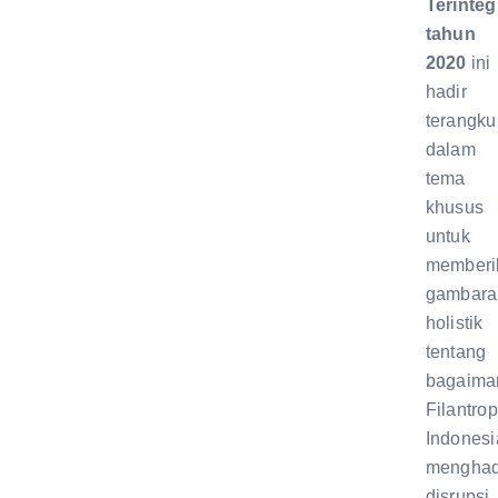
Terinteg
tahun
2020
ini
hadir
terangk
dalam
tema
khusus
untuk
memberi
gambara
holistik
tentang
bagaima
Filantrop
Indonesi
menghad
disrupsi