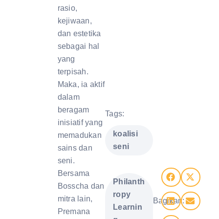
rasio,
kejiwaan,
dan estetika
sebagai hal
yang
terpisah.
Maka, ia aktif
dalam
beragam
Tags:
inisiatif yang
koalisi
memadukan
seni
sains dan
seni.
,
Bersama
Philanth
Bosscha dan
ropy
mitra lain,
Bagikan:
Learnin
Premana