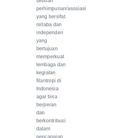
sebuah
perhimpunan/asosiasi
yang bersifat
nirlaba dan
independen
yang
bertujuan
memperkuat
lembaga dan
kegiatan
filantropi di
Indonesia
agar bisa
berperan
dan
berkontribusi
dalam
pencapaian