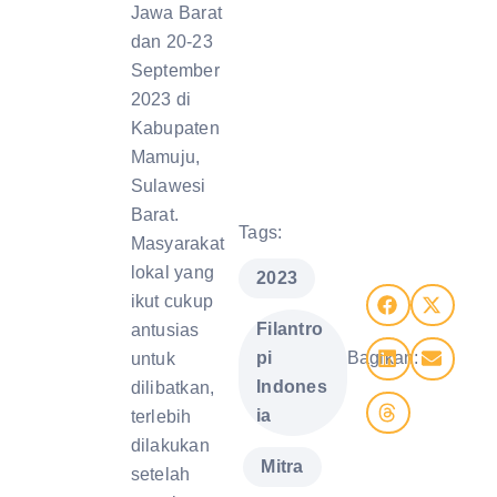
Jawa Barat
dan 20-23
September
2023 di
Kabupaten
Mamuju,
Sulawesi
Barat.
Tags:
Masyarakat
lokal yang
,
2023
ikut cukup
Filantro
antusias
pi
Bagikan:
untuk
Indones
dilibatkan,
ia
terlebih
dilakukan
,
Mitra
setelah