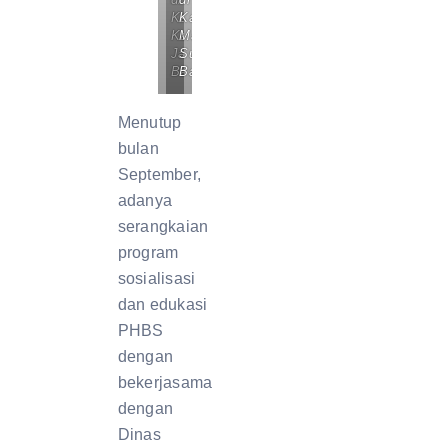
Kabupaten
Kabupaten
Karawang,
Mamuju,
Jawa
Sulawesi
Barat
Barat
Menutup
bulan
September,
adanya
serangkaian
program
sosialisasi
dan edukasi
PHBS
dengan
bekerjasama
dengan
Dinas