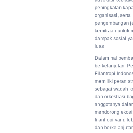
peningkatan kapa
organisasi, serta
pengembangan je
kemitraan untuk 
dampak sosial ya
luas
Dalam hal pemb
berkelanjutan, P
Filantropi Indone
memiliki peran st
sebagai wadah ko
dan orkestrasi ba
anggotanya dala
mendorong ekosi
filantropi yang leb
dan berkelanjuta