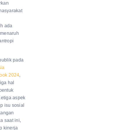
rkan
 masyarakat
ih ada
 menaruh
antropi
publik pada
ia
look 2024
,
iga hal
bentuk
Ketiga aspek
p isu sosial
tangan
a saat ini,
p kinerja