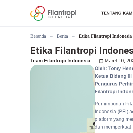
TENTANG KAM
Beranda
–
Berita
–
Etika Filantropi Indonesia
Etika Filantropi Indone
Team Filantropi Indonesia
Maret 10, 20
Oleh: Tomy Hend
Ketua Bidang II
Pengurus Perh
Filantropi Indon
Perhimpunan Fila
Indonesia (PFI) 
platform yang m
dan memperkuat 