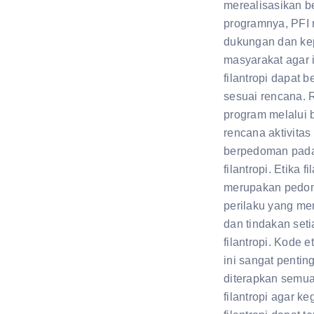
merealisasikan b
programnya, PFI
dukungan dan ke
masyarakat agar in
filantropi dapat b
sesuai rencana. 
program melalui 
rencana aktivitas 
berpedoman pada
filantropi. Etika fi
merupakan pedo
perilaku yang me
dan tindakan seti
filantropi. Kode et
ini sangat pentin
diterapkan semua
filantropi agar ke