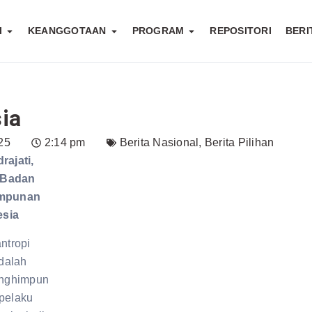
I
KEANGGOTAAN
PROGRAM
REPOSITORI
BERI
sia
25
2:14 pm
Berita Nasional
,
Berita Pilihan
rajati,
I Badan
impunan
esia
ntropi
adalah
enghimpun
pelaku