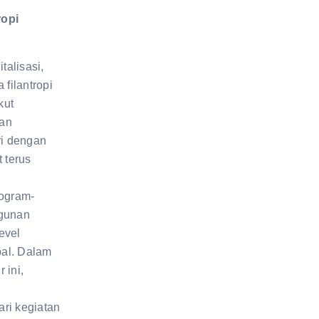
ropi
talisasi,
filantropi
kut
dan
ri dengan
 terus
ogram-
gunan
level
bal. Dalam
 ini,
ari kegiatan