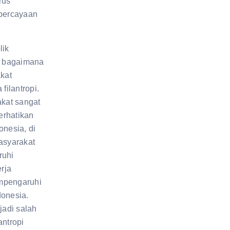
erus
percayaan
lik
n bagaimana
kat
filantropi.
kat sangat
erhatikan
donesia, di
asyarakat
ruhi
rja
empengaruhi
donesia.
jadi salah
antropi