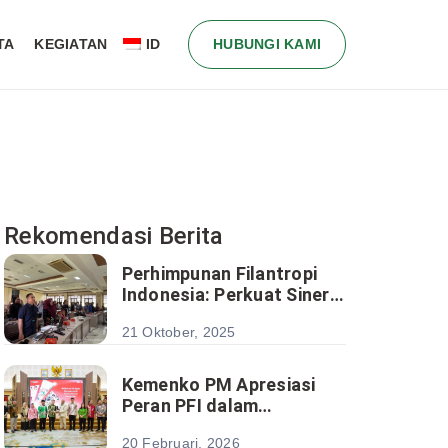
TA
KEGIATAN
ID
HUBUNGI KAMI
Rekomendasi Berita
Perhimpunan Filantropi
Indonesia: Perkuat Sinergi
Multipihak dalam
21 Oktober, 2025
Penyusunan Rencana Aksi
Daerah SDGs Sulawesi
Selatan 2025–2030
Kemenko PM Apresiasi
Peran PFI dalam
Penguatan Ekosistem
20 Februari, 2026
Pengentasan Kemiskinan