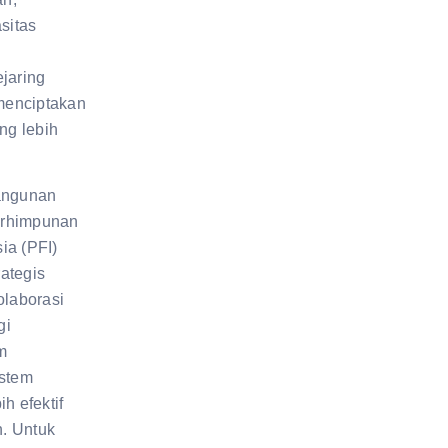
sitas
jaring
menciptakan
ng lebih
angunan
erhimpunan
sia (PFI)
rategis
laborasi
gi
m
stem
ih efektif
n. Untuk