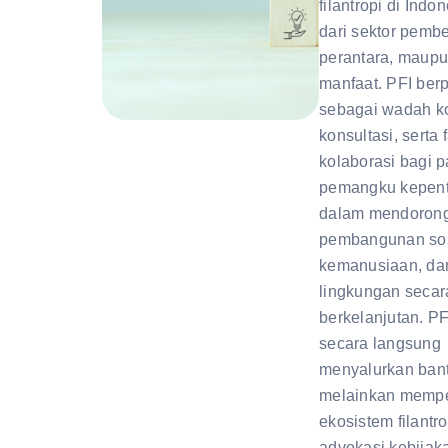
filantropi di Indo
dari sektor pembe
perantara, maup
manfaat. PFI ber
sebagai wadah k
konsultasi, serta f
kolaborasi bagi p
pemangku kepen
dalam mendoron
pembangunan sos
kemanusiaan, da
lingkungan secar
berkelanjutan. PF
secara langsung
menyalurkan ban
melainkan mempe
ekosistem filantro
advokasi kebijak