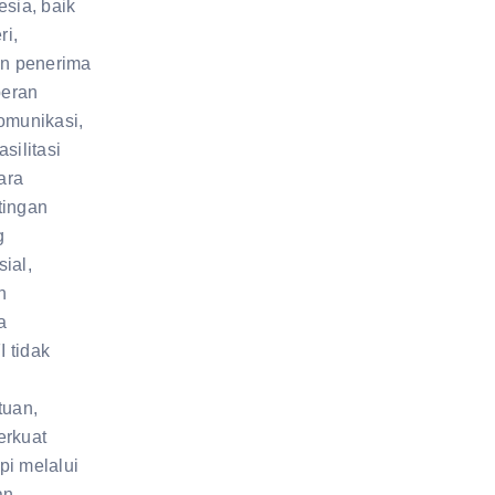
nesia, baik
ri,
un penerima
peran
omunikasi,
asilitasi
ara
tingan
g
ial,
n
a
I tidak
tuan,
rkuat
pi melalui
an,