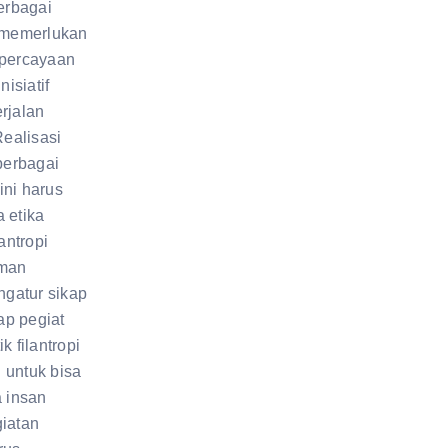
erbagai
 memerlukan
percayaan
isiatif
erjalan
Realisasi
berbagai
ini harus
 etika
lantropi
man
ngatur sikap
ap pegiat
ik filantropi
g untuk bisa
 insan
giatan