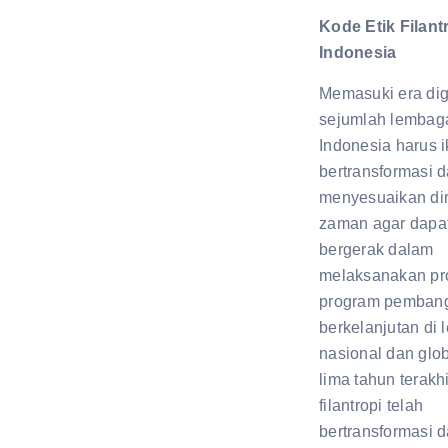
Kode Etik Filant
Indonesia
Memasuki era digi
sejumlah lembaga 
Indonesia harus i
bertransformasi 
menyesuaikan di
zaman agar dapat
bergerak dalam
melaksanakan pr
program pemban
berkelanjutan di 
nasional dan glo
lima tahun terakhir
filantropi telah
bertransformasi d