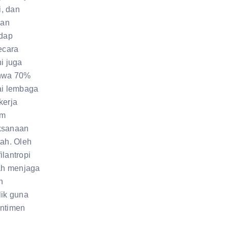
i, dan
aan
adap
ecara
i juga
hwa 70%
ai lembaga
ekerja
am
ksanaan
ah. Oleh
ilantropi
ah menjaga
n
ik guna
ntimen