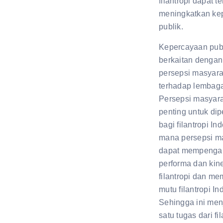
filantropi dapat t
meningkatkan ke
publik.
Kepercayaan pub
berkaitan denga
persepsi masyara
terhadap lembaga 
Persepsi masyara
penting untuk dip
bagi filantropi In
mana persepsi m
dapat mempenga
performa dan kine
filantropi dan m
mutu filantropi In
Sehingga ini men
satu tugas dari fil