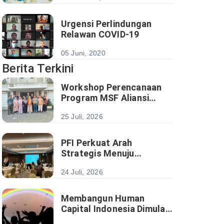
Urgensi Perlindungan
Relawan COVID-19
05 Juni, 2020
Berita Terkini
Workshop Perencanaan
Program MSF Aliansi
Pengentasan Kemiskinan
25 Juli, 2026
Satukan Analisis Sektoral
Menuju Implementasi
Program Berbasis Desa
PFI Perkuat Arah
Strategis Menuju
Ekosistem Filantropi yang
24 Juli, 2026
Lebih Kolaboratif dan
Berkelanjutan
Membangun Human
Capital Indonesia Dimulai
dari Investasi pada Anak