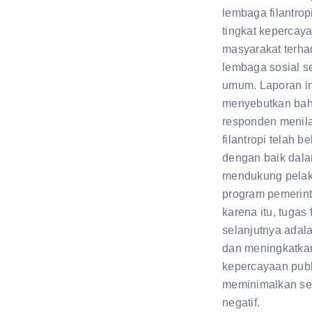
lembaga filantrop
tingkat kepercay
masyarakat terh
lembaga sosial s
umum. Laporan in
menyebutkan ba
responden menil
filantropi telah b
dengan baik dal
mendukung pela
program pemerint
karena itu, tugas f
selanjutnya adal
dan meningkatka
kepercayaan publ
meminimalkan se
negatif.