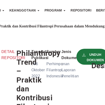
I
KEANGGOTAAN
PROGRAM
REPOSITORI
BERI
 Praktik dan Kontribusi Filantropi Perusahaan dalam Mendukung
Philanthropy
DETAIL
Tanggal
Sumber
Jenis
UNDUH
REPOSITORI
Publikasi
:
Dokumen
Trend
DOKUMEN
Des
:
06
Perhimpunan
:
–
Oktober
Filantropi
Laporan
2022
Indonesia
Penelitian
Praktik
dan
Kontribusi