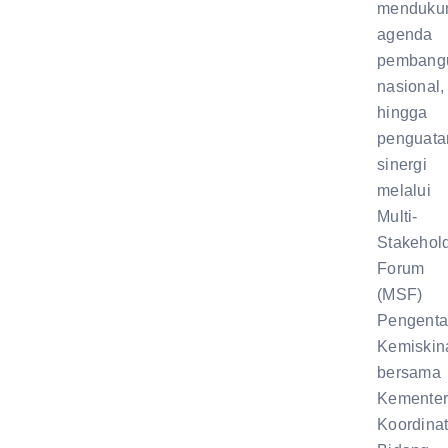
menduku
agenda
pembang
nasional,
hingga
penguata
sinergi
melalui
Multi-
Stakehol
Forum
(MSF)
Pengent
Kemiskin
bersama
Kementer
Koordinat