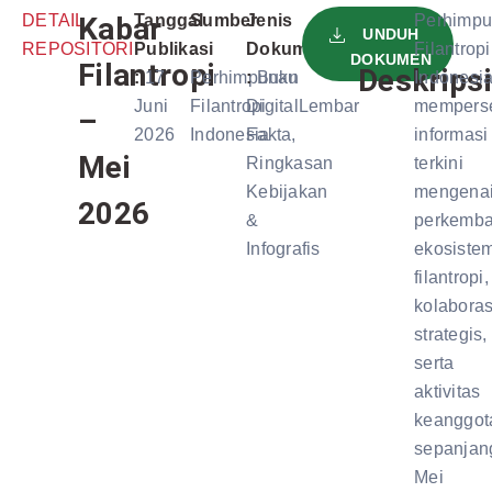
DETAIL
Kabar
Tanggal
Sumber
Jenis
Perhimp
UNDUH
REPOSITORI
Publikasi
:
Dokumen
Filantropi
DOKUMEN
Filantropi
Deskripsi
:
17
Perhimpunan
:
Buku
Indonesi
Juni
Filantropi
Digital
Lembar
mempers
–
2026
Indonesia
Fakta,
informasi
Mei
Ringkasan
terkini
Kebijakan
mengena
2026
&
perkemb
Infografis
ekosiste
filantropi,
kolaboras
strategis,
serta
aktivitas
keanggot
sepanjan
Mei