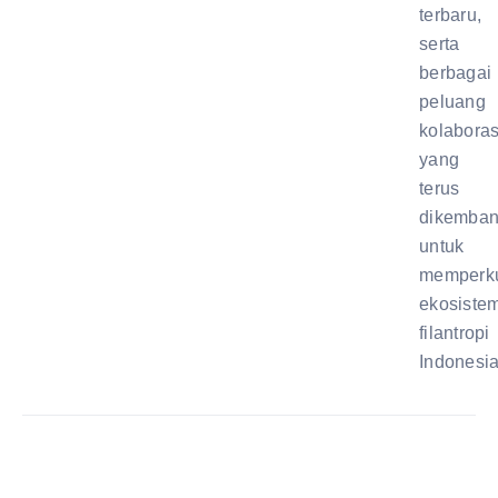
terbaru,
serta
berbagai
peluang
kolaboras
yang
terus
dikemba
untuk
memperk
ekosiste
filantropi
Indonesia