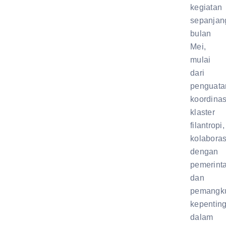
kegiatan
sepanjan
bulan
Mei,
mulai
dari
penguata
koordinas
klaster
filantropi,
kolaboras
dengan
pemerint
dan
pemangk
kepentin
dalam