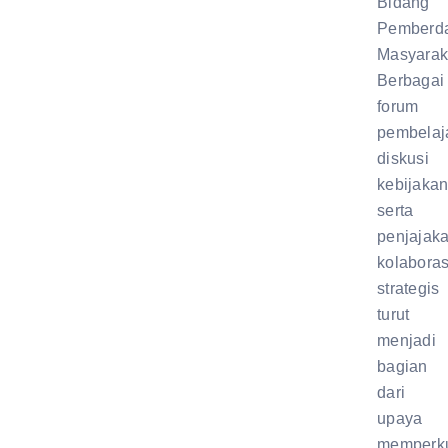
Bidang
Pemberd
Masyarak
Berbagai
forum
pembelaj
diskusi
kebijakan
serta
penjajak
kolaboras
strategis
turut
menjadi
bagian
dari
upaya
memperk