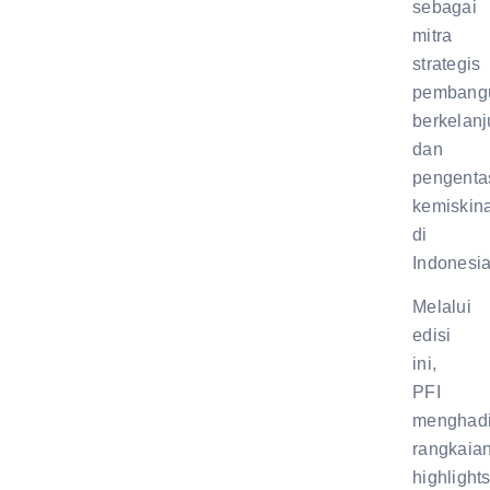
sebagai
mitra
strategis
pembang
berkelanj
dan
pengenta
kemiskin
di
Indonesia
Melalui
edisi
ini,
PFI
menghadi
rangkaia
highlight