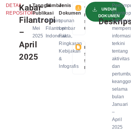
DETAIL
Kabar
Tanggal
Sumber
Jenis
Perhimp
TELAH
UNDUH
REPOSITORI
Publikasi
:
Dokumen
Filantrop
DIDOWNLOAD
DOKUMEN
Filantropi
Deskrips
:
16
Perhimpunan
:
Indonesi
SEBANYAK 39
Mei
Filantropi
Lembar
memper
USER
–
2025
Indonesia
Fakta,
informas
April
Ringkasan
terkini
FILE
Kebijakan
tentang
SIZE:
2025
&
aktivitas
57
Infografis
dan
MB
pertumb
keanggo
selama
bulan
Januari
–
April
2025