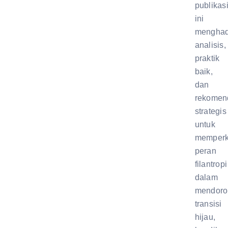
publikas
ini
menghad
analisis,
praktik
baik,
dan
rekomen
strategis
untuk
memperk
peran
filantropi
dalam
mendoro
transisi
hijau,