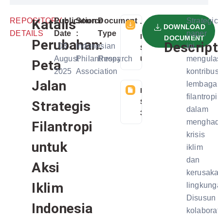
REPOSITORY
Katalis
Publication
Source
Document
Strategic
TELAH
DOWNLOAD
DETAILS
Date
:
Type
paper
DIDOWNLOAD
DOCUMENT
Perubahan:
Descript
:
03
Indonesian
:
ini
SEBANYAK 61
August
Philanthropy
Research
mengula
USER
Peta
2025
Association
kontribus
Jalan
lembaga
FILE
filantropi
SIZE:
Strategis
dalam
3 MB
menghad
Filantropi
krisis
untuk
iklim
dan
Aksi
kerusak
Iklim
lingkung
Disusun
Indonesia
kolaborat