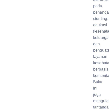
pada
penanga
stunting,
edukasi
kesehat
keluarga
dan
penguat
layanan
kesehat
berbasis
komunita
Buku
ini
juga
mengula
tantanga