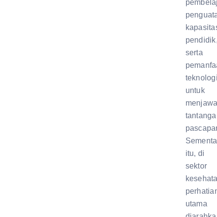
pembelaj
penguat
kapasita
pendidik
serta
pemanfa
teknolog
untuk
menjaw
tantanga
pascapa
Sementa
itu, di
sektor
kesehata
perhatia
utama
diarahka