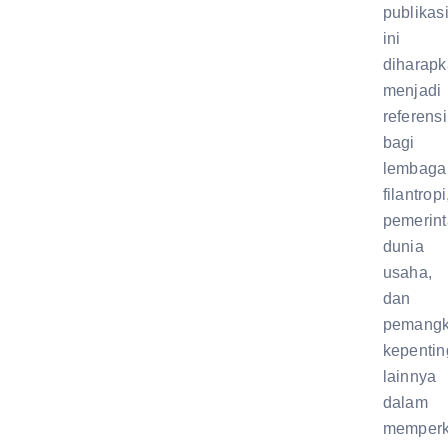
publikas
ini
diharap
menjadi
referensi
bagi
lembaga
filantropi
pemerint
dunia
usaha,
dan
pemang
kepenti
lainnya
dalam
memperk