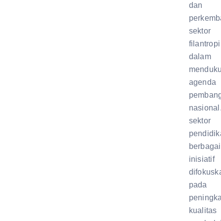
dan
perkemb
sektor
filantropi
dalam
menduk
agenda
pemban
nasional
sektor
pendidik
berbagai
inisiatif
difokusk
pada
peningk
kualitas