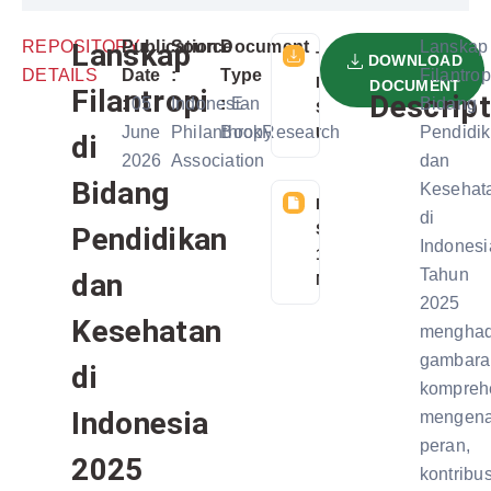
REPOSITORY
Lanskap
Publication
Source
Document
Lanskap
TELAH
DOWNLOAD
DETAILS
Date
:
Type
Filantrop
DIDOWNLOAD
DOCUMENT
Filantropi
Descript
:
05
Indonesian
:
E-
Bidang
SEBANYAK 59
June
Philanthropy
Book
Research
Pendidi
USER
di
2026
Association
dan
Bidang
Kesehat
FILE
di
SIZE:
Pendidikan
Indonesi
18
Tahun
dan
MB
2025
Kesehatan
menghad
gambara
di
kompreh
Indonesia
mengena
peran,
2025
kontribus