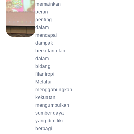
memainkan
peran
penting
dalam
mencapai
dampak
berkelanjutan
dalam
bidang
filantropi.
Melalui
menggabungkan
kekuatan,
mengumpulkan
sumber daya
yang dimiliki,
berbagi