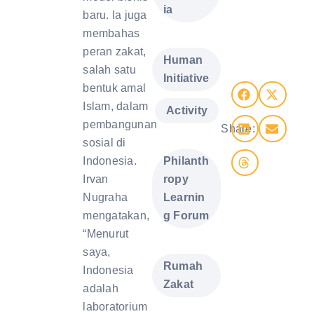
ia
baru. Ia juga
membahas
,
peran zakat,
Human
salah satu
Initiative
bentuk amal
Islam, dalam
,
Activity
pembangunan
Share:
,
sosial di
Philanth
Indonesia.
ropy
Irvan
Learnin
Nugraha
g Forum
mengatakan,
“Menurut
,
saya,
Rumah
Indonesia
Zakat
adalah
laboratorium
,