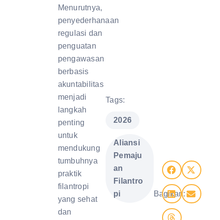
Menurutnya,
penyederhanaan
regulasi dan
penguatan
pengawasan
berbasis
akuntabilitas
menjadi
Tags:
langkah
,
2026
penting
untuk
Aliansi
mendukung
Pemaju
tumbuhnya
an
praktik
Filantro
filantropi
pi
Bagikan:
yang sehat
dan
,