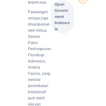
terpercaya.
Open
Govern
Pandangan
ment
serupa juga
Indones
disampaikan
ia
oleh Ketua
Dewan
Pakar
Perhimpunan
Filantropi
Indonesia,
Amelia
Fauzia, yang
menilai
pendekatan
kolaboratif
jauh lebih
relevan