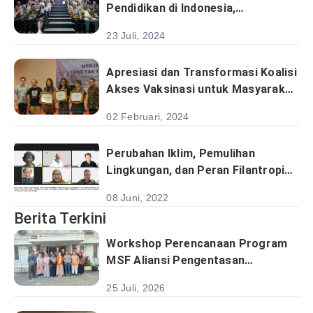
Pendidikan di Indonesia,
Perhimpunan Filantropi Indonesia
23 Juli, 2024
dan Tanoto Foundation Luncurkan
Buku Kolaborasi untuk Negeri
Apresiasi dan Transformasi Koalisi
Akses Vaksinasi untuk Masyarakat
Adat dan Kelompok Rentan
02 Februari, 2024
Perubahan Iklim, Pemulihan
Lingkungan, dan Peran Filantropi
Pasca COP26 | #FIFest2022
08 Juni, 2022
Berita Terkini
Workshop Perencanaan Program
MSF Aliansi Pengentasan
Kemiskinan Satukan Analisis
25 Juli, 2026
Sektoral Menuju Implementasi
Program Berbasis Desa