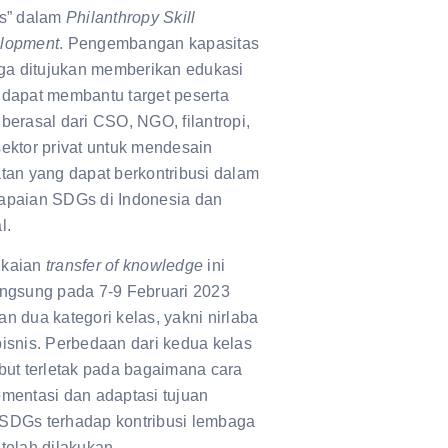
is” dalam
Philanthropy Skill
lopment
. Pengembangan kapasitas
uga ditujukan memberikan edukasi
 dapat membantu target peserta
berasal dari CSO, NGO, filantropi,
ektor privat untuk mendesain
tan yang dapat berkontribusi dalam
apaian SDGs di Indonesia dan
l.
kaian
transfer of knowledge
ini
angsung pada 7-9 Februari 2023
n dua kategori kelas, yakni nirlaba
isnis. Perbedaan dari kedua kelas
but terletak pada bagaimana cara
mentasi dan adaptasi tujuan
SDGs terhadap kontribusi lembaga
telah dilakukan.