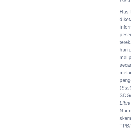
Hasil
diket
info
pese
terek
hari 
meli
secar
metad
peng
(
Sust
SDGs
Libra
Nurm
skem
TPB/