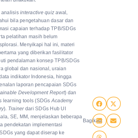
 analisis
interactive quiz
awal,
ahui bila pengetahuan dasar dan
rmasi capaian terhadap TPB/SDGs
rta pelatihan masih belum
splorasi. Menyikapi hal ini, materi
pertama yang diberikan fasilitator
puti pendalaman konsep TPB/SDGs
a global dan nasional, uraian
ata indikator Indonesia, hingga
enalan laporan pencapaian SDGs
ainable Development Report
) dan
 learning tools (SDGs
Academy
ry
).
Trainer
dari SDGs Hub UI
ala, SE, MM, menjelaskan beberapa
Bagikan:
a pendekatan implementasi
SDGs yang dapat diserap ke