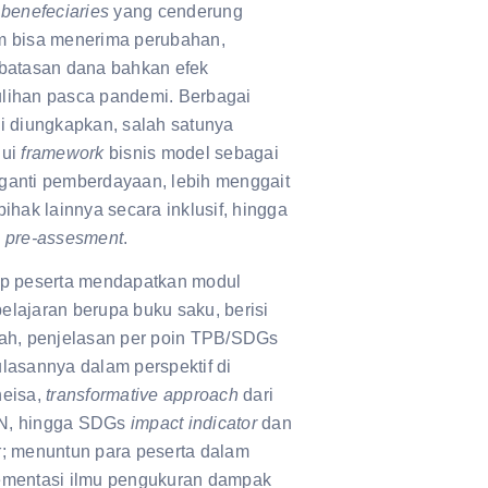
f
benefeciaries
yang cenderung
m bisa menerima perubahan,
rbatasan dana bahkan efek
lihan pasca pandemi. Berbagai
i diungkapkan, salah satunya
lui
framework
bisnis model sebagai
ganti pemberdayaan, lebih menggait
pihak lainnya secara inklusif, hingga
s
pre-assesment
.
ap peserta mendapatkan modul
lajaran berupa buku saku, berisi
rah, penjelasan per poin TPB/SDGs
lasannya dalam perspektif di
neisa,
transformative approach
dari
, hingga SDGs
impact indicator
dan
x
; menuntun para peserta dalam
ementasi ilmu pengukuran dampak