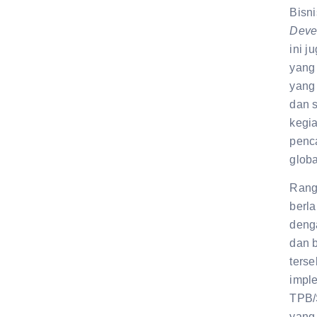
Bisn
Deve
ini j
yang
yang 
dan s
kegia
penc
globa
Rang
berl
denga
dan b
terse
imple
TPB/
yang 