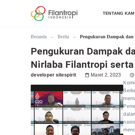
TENTANG KAM
Beranda
–
Berita
–
Pengukuran Dampak dan Ka
Pengukuran Dampak da
Nirlaba Filantropi serta
developer sitespirit
Maret 2, 2023
Komi
Berke
mema
Peme
dala
nasi
menc