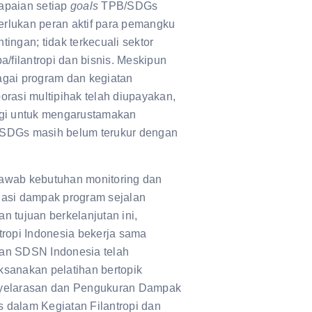
apaian setiap
goals
TPB/SDGs
rlukan peran aktif para pemangku
tingan; tidak terkecuali sektor
ba/filantropi dan bisnis. Meskipun
agai program dan kegiatan
orasi multipihak telah diupayakan,
rgi untuk mengarustamakan
SDGs masih belum terukur dengan
awab kebutuhan monitoring dan
uasi dampak program sejalan
n tujuan berkelanjutan ini,
tropi Indonesia bekerja sama
an SDSN Indonesia telah
ksanakan pelatihan bertopik
yelarasan dan Pengukuran Dampak
 dalam Kegiatan Filantropi dan