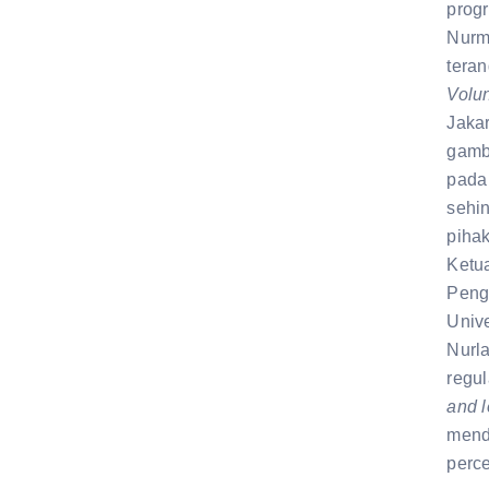
prog
Nurm
tera
Volu
Jakar
gamb
pad
sehi
pihak
Ketua
Pen
Unive
Nurl
regu
and 
mend
perc