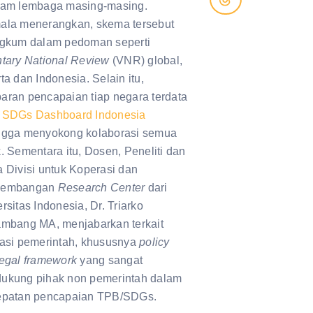
ram lembaga masing-masing.
ala menerangkan, skema tersebut
ngkum dalam pedoman seperti
ntary National Review
(VNR) global,
ta dan Indonesia. Selain itu,
aran pencapaian tiap negara terdata
a
SDGs Dashboard Indonesia
ngga menyokong kolaborasi semua
. Sementara itu, Dosen, Peneliti dan
 Divisi untuk Koperasi dan
gembangan
Research Center
dari
rsitas Indonesia, Dr. Triarko
ambang MA, menjabarkan terkait
lasi pemerintah, khususnya
policy
legal framework
yang sangat
ukung pihak non pemerintah dalam
epatan pencapaian TPB/SDGs.