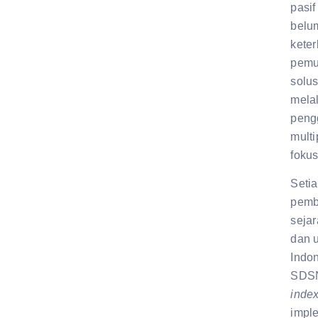
pasi
belu
kete
pemu
solus
mela
peng
multi
foku
Seti
pembe
seja
dan u
Indo
SDSN
inde
impl