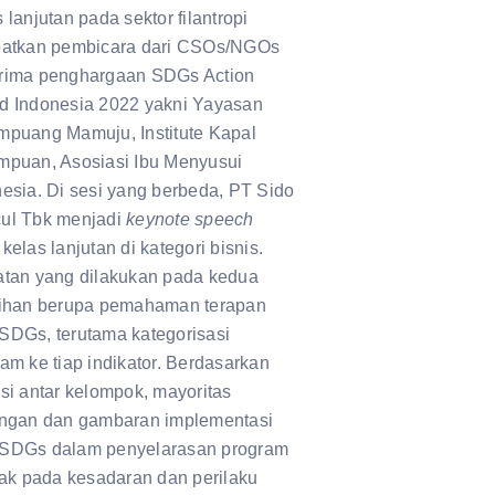
 lanjutan pada sektor filantropi
batkan pembicara dari CSOs/NGOs
rima penghargaan SDGs Action
d Indonesia 2022 yakni Yayasan
mpuang Mamuju, Institute Kapal
mpuan, Asosiasi Ibu Menyusui
esia. Di sesi yang berbeda, PT Sido
ul Tbk menjadi
keynote speech
kelas lanjutan di kategori bisnis.
atan yang dilakukan pada kedua
tihan berupa pemahaman terapan
SDGs, terutama kategorisasi
am ke tiap indikator. Berdasarkan
si antar kelompok, mayoritas
angan dan gambaran implementasi
SDGs dalam penyelarasan program
tak pada kesadaran dan perilaku