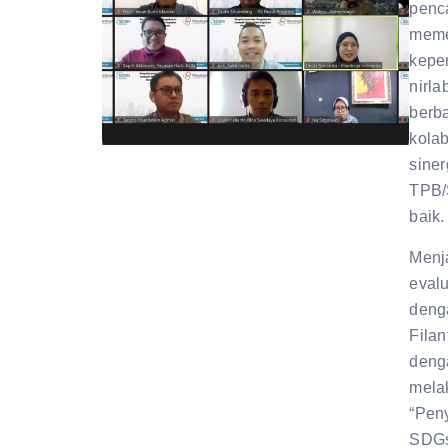
penc
meme
kepen
nirla
berb
kolab
sine
TPB/
baik.
Menj
eval
denga
Filan
deng
mela
“Pen
SDGs