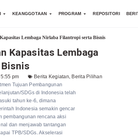
I
KEANGGOTAAN
PROGRAM
REPOSITORI
BERI
pasitas Lembaga Nirlaba Filantropi serta Bisnis
n Kapasitas Lembaga
 Bisnis
5:55 pm
Berita Kegiatan
,
Berita Pilihan
tmen Tujuan Pembangunan
lanjutan/SDGs di Indonesia telah
suki tahun ke-6, dimana
rintah Indonesia semakin gencar
m pembangunan rencana aksi
onal dan menjawab tantangan
apai TPB/SDGs. Akselerasi