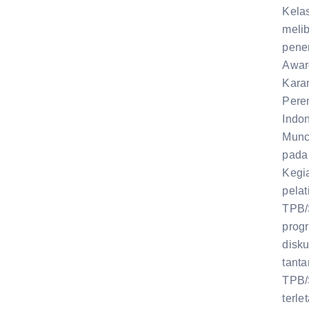
Kelas
meli
pene
Awar
Kara
Pere
Indon
Munc
pada 
Kegi
pela
TPB/
progr
disku
tant
TPB/
terle