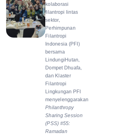
kolaborasi
filantropi lintas
sektor,
Perhimpunan
Filantropi
Indonesia (PFI)
bersama
LindungiHutan,
Dompet Dhuafa,
dan Klaster
Filantropi
Lingkungan PFI
menyelenggarakan
Philanthropy
Sharing Session
(PSS) #55:
Ramadan