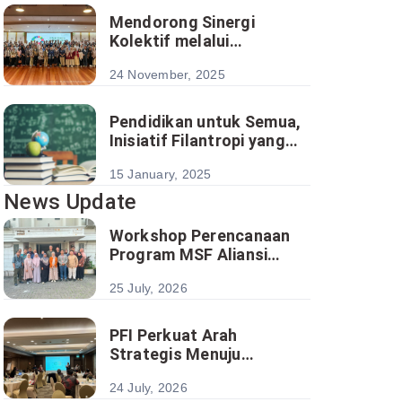
Mendorong Sinergi
Kolektif melalui
Revitalisasi Klaster dan
24 November, 2025
Forum Multi-Pihak
Pendidikan untuk Semua,
Inisiatif Filantropi yang
Mengubah Hidup
15 January, 2025
News Update
Workshop Perencanaan
Program MSF Aliansi
Pengentasan Kemiskinan
25 July, 2026
Satukan Analisis Sektoral
Menuju Implementasi
Program Berbasis Desa
PFI Perkuat Arah
Strategis Menuju
Ekosistem Filantropi yang
24 July, 2026
Lebih Kolaboratif dan