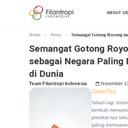
ABOUT U
Home
–
News
–
Semangat Gotong Royong me
Semangat Gotong Royo
sebagai Negara Paling
di Dunia
Team Filantropi Indonesia
November 13
Siaran Pers
Sekali lagi, Indo
kembali memper
predikat-nya seb
paling dermawan 