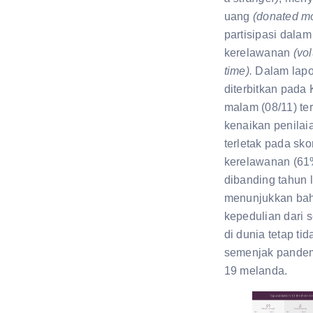
uang
(donated m
partisipasi dalam
kerelawanan
(vo
time).
Dalam lapo
diterbitkan pada
malam (08/11) ter
kenaikan penilai
terletak pada sko
kerelawanan (61
dibanding tahun l
menunjukkan ba
kepedulian dari 
di dunia tetap tid
semenjak pande
19 melanda.