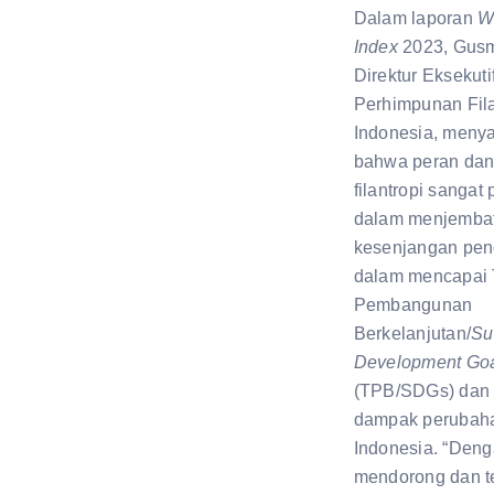
Dalam laporan
W
Index
2023, Gus
Direktur Eksekuti
Perhimpunan Fila
Indonesia, meny
bahwa peran dan 
filantropi sangat 
dalam menjemba
kesenjangan pe
dalam mencapai 
Pembangunan
Berkelanjutan/
Su
Development Go
(TPB/SDGs) dan 
dampak perubahan
Indonesia. “Den
mendorong dan ter