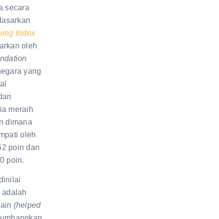
a secara
rdasarkan
ving Index
arkan oleh
undation
negara yang
al
dari
ia meraih
in dimana
mpati oleh
62 poin dan
60 poin.
inilai
i adalah
lain
(helped
yumbangkan