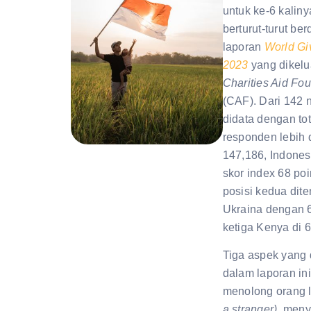
untuk ke-6 kaliny
berturut-turut be
laporan
World Gi
2023
yang dikelu
Charities Aid Fo
(CAF). Dari 142 
didata dengan tot
responden lebih 
147,186, Indones
skor index 68 po
posisi kedua dite
Ukraina dengan 
ketiga Kenya di 
Tiga aspek yang d
dalam laporan in
menolong orang 
a stranger)
, men