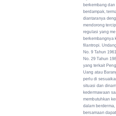
berkembang dan 
berdampak, term
diantaranya den
mendorong terci
regulasi yang m
berkembangnya k
filantropi. Unda
No. 9 Tahun 196
No. 29 Tahun 198
yang terkait Pe
Uang atau Baran
perlu di sesuaik
situasi dan dina
kedermawaan saa
membutuhkan k
dalam berderma, 
bersamaan dapa