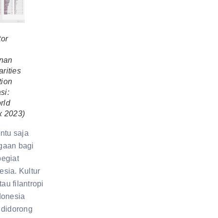
tor
n
nan
rities
tion
si:
rld
x 2023)
ntu saja
gaan bagi
egiat
nesia. Kultur
u filantropi
donesia
 didorong