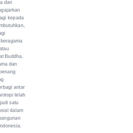
a dan
gajarkan
bagi kepada
embutuhkan,
agi
 beragama
atau
at Buddha.
gama dan
 benang
ng
rbagi antar
antropi telah
adi satu
nsial dalam
bangunan
Indonesia.