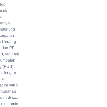
lebih
asuk
gan
ptanya
endukung
egiatan
ng-Undang
1 dan PP
0, regulasi
ngumpulan
g (PUB),
an dengan
mika
t ini yang
emudahan
dan di saat
t menjamin