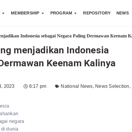
S
MEMBERSHIP
PROGRAM
REPOSITORY
NEWS
njadikan Indonesia sebagai Negara Paling Dermawan Keenam Ka
ng menjadikan Indonesia
 Dermawan Keenam Kalinya
, 2023
6:17 pm
National News
,
News Selection
,
nesia
tahankan
agai negara
di dunia