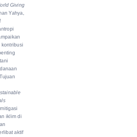
orld Giving
man Yahya,
f
ntropi
ampaikan
kontribusi
penting
tani
ndanaan
Tujuan
stainable
als
mitigasi
 iklim di
gan
libat aktif