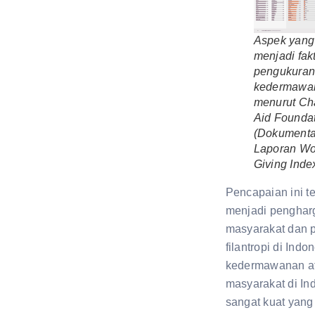
Aspek yang
menjadi fak
pengukura
kedermawa
menurut Cha
Aid Founda
(Dokumenta
Laporan Wo
Giving Inde
Pencapaian ini te
menjadi penghar
masyarakat dan p
filantropi di Indo
kedermawanan ata
masyarakat di In
sangat kuat yang