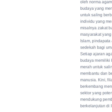
oleh norma agam
budaya yang men
untuk saling ber
individu yang m
misalnya zakat b
masyarakat yang
Islam, pindapata 
sedekah bagi um
Setiap ajaran a
budaya memiliki
merah untuk sali
membantu dan be
manusia. Kini, fil
berkembang menj
sektor yang pote
mendukung pem
berkelanjutan di 