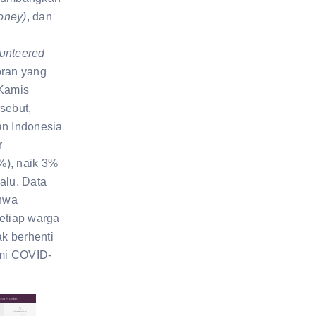
oney)
, dan
lunteered
ran yang
 Kamis
sebut,
an Indonesia
r
%), naik 3%
alu. Data
hwa
setiap warga
ak berhenti
mi COVID-