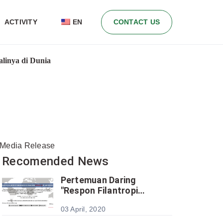
ACTIVITY
EN
CONTACT US
linya di Dunia
Media Release
Recomended News
Pertemuan Daring
"Respon Filantropi
Menghadapi Pandemi
03 April, 2020
COVID-19 di Indonesia"