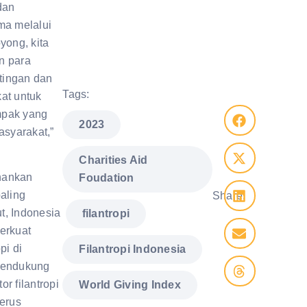
dan
ma melalui
yong, kita
n para
tingan dan
Tags:
at untuk
mpak yang
,
2023
asyarakat,”
Charities Aid
hankan
Foudation
aling
Share:
,
,
t, Indonesia
filantropi
erkuat
,
pi di
Filantropi Indonesia
mendukung
r filantropi
World Giving Index
terus