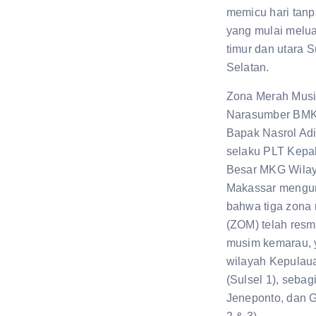
memicu hari tanp
yang mulai melua
timur dan utara 
Selatan.
Zona Merah Mus
Narasumber BMK
Bapak Nasrol Adi
selaku PLT Kepal
Besar MKG Wilay
Makassar mengu
bahwa tiga zona
(ZOM) telah res
musim kemarau, 
wilayah Kepulau
(Sulsel 1), sebag
Jeneponto, dan 