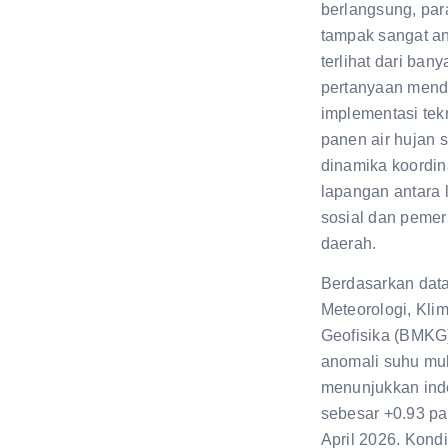
berlangsung, par
tampak sangat an
terlihat dari ban
pertanyaan menda
implementasi tek
panen air hujan s
dinamika koordin
lapangan antara
sosial dan pemer
daerah.
Berdasarkan dat
Meteorologi, Klim
Geofisika (BMKG)
anomali suhu muk
menunjukkan ind
sebesar +0.93 pa
April 2026. Kondis