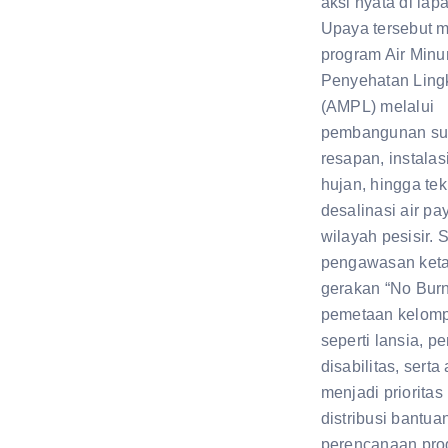
aksi nyata di lap
Upaya tersebut 
program Air Min
Penyehatan Lin
(AMPL) melalui
pembangunan s
resapan, instalas
hujan, hingga tek
desalinasi air pa
wilayah pesisir. S
pengawasan keta
gerakan “No Burn
pemetaan kelomp
seperti lansia, 
disabilitas, sert
menjadi prioritas
distribusi bantua
perencanaan pro