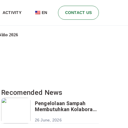
ACTIVITY
EN
CONTACT US
Niño 2026
Recomended News
Pengelolaan Sampah
Membutuhkan Kolaborasi
Lintas Sektor, PFI Dorong
26 June, 2026
Inovasi untuk Solusi
Berkelanjutan