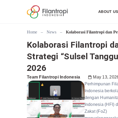
ABOUT U
Home
–
News
–
Kolaborasi Filantropi dan P
Kolaborasi Filantropi 
Strategi “Sulsel Tangg
2026
Team Filantropi Indonesia
May 13, 202
Perhimpunan Fila
Indonesia berkol
dengan Humanita
Indonesia (HFI) 
Zakat (FoZ)