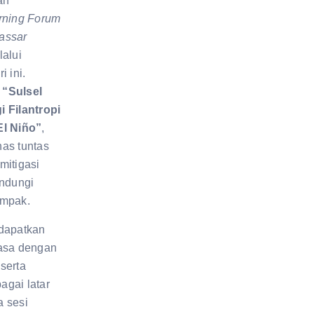
an
rning Forum
assar
lalui
i ini.
a
“Sulsel
 Filantropi
El Niño”
,
as tuntas
mitigasi
indungi
ampak.
ndapatkan
iasa dengan
serta
bagai latar
a sesi