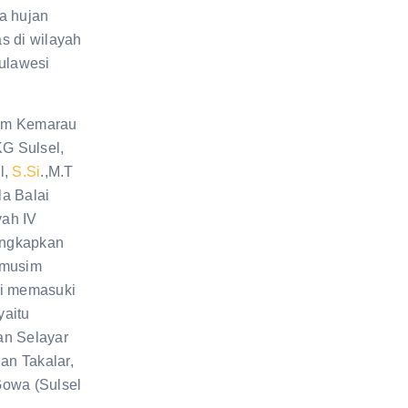
a hujan
s di wilayah
Sulawesi
im Kemarau
G Sulsel,
l,
S.Si
.,M.T
a Balai
ah IV
ngkapkan
 musim
mi memasuki
yaitu
an Selayar
ian Takalar,
Gowa (Sulsel