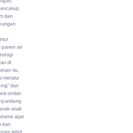
angan.
mencakup
um dan
gkungan
umur
i panen air
nologi
yau di
elain itu,
t melalui
ing” dan
ok rentan
penyandang
a anak-anak
 utama agar
n dan
gram lebih