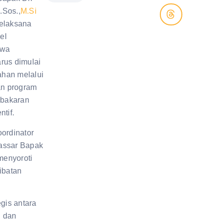
.Sos.,
M.Si
elaksana
el
hwa
rus dimulai
rahan melalui
dan program
bakaran
ntif.
oordinator
assar Bapak
 menyoroti
ibatan
egis antara
, dan