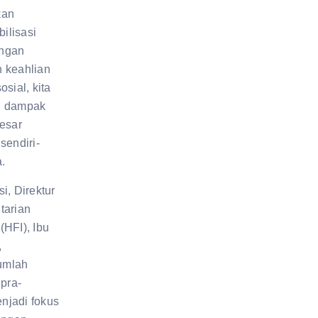
kan
ilisasi
engan
 keahlian
osial, kita
n dampak
besar
sendiri-
a.
i, Direktur
tarian
(HFI), Ibu
,
umlah
 pra-
njadi fokus