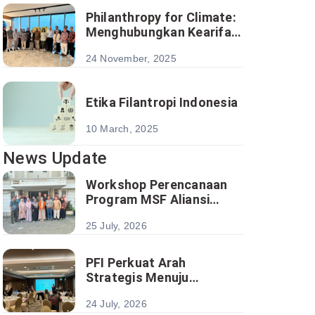
Philanthropy for Climate:
Menghubungkan Kearifan
Lokal dan Kolaborasi
24 November, 2025
Global untuk Masa Depan
Berkelanjutan
Etika Filantropi Indonesia
10 March, 2025
News Update
Workshop Perencanaan
Program MSF Aliansi
Pengentasan Kemiskinan
25 July, 2026
Satukan Analisis Sektoral
Menuju Implementasi
Program Berbasis Desa
PFI Perkuat Arah
Strategis Menuju
Ekosistem Filantropi yang
24 July, 2026
Lebih Kolaboratif dan