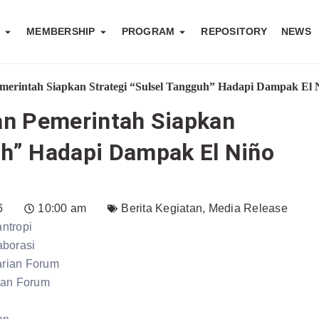
S
MEMBERSHIP
PROGRAM
REPOSITORY
NEWS
emerintah Siapkan Strategi “Sulsel Tangguh” Hadapi Dampak El 
dan Pemerintah Siapkan
uh” Hadapi Dampak El Niño
6
10:00 am
Berita Kegiatan
,
Media Release
ntropi
aborasi
rian Forum
dan Forum