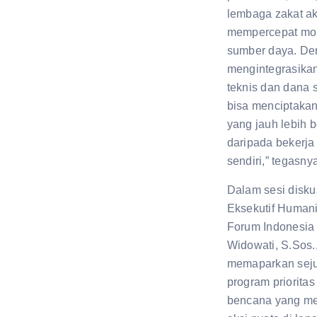
lembaga zakat a
mempercepat mob
sumber daya. D
mengintegrasikan
teknis dan dana s
bisa menciptaka
yang jauh lebih 
daripada bekerja 
sendiri,” tegasny
Dalam sesi diskus
Eksekutif Humani
Forum Indonesia 
Widowati, S.Sos.
memaparkan sej
program prioritas
bencana yang me