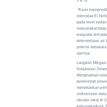
2 & 3).
“Kami mempredi
intensitas El Niñ
pada level seda
masyarakat tetap
waspada terhad
ketersediaan air 
potensi kebakara
ujarnya.
Langkah Mitigasi
Kolaborasi Strate
Menghadapi tanta
pemerintah provi
menekankan per
sinkronisasi data
otoritas lokal di 2
kabupaten/kota. 