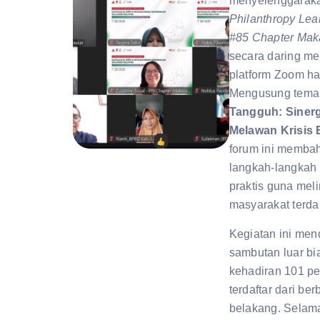
menyelenggarak
Philanthropy Lea
#85 Chapter Mak
secara daring me
platform Zoom har
Mengusung tem
Tangguh: Sinergi
Melawan Krisis 
forum ini membah
langkah-langkah 
praktis guna mel
masyarakat terd
Kegiatan ini me
sambutan luar b
kehadiran 101 pe
terdaftar dari ber
belakang. Selam