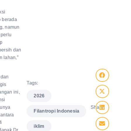
ksi
o berada
ng, namun
 perlu
ap
bersih dan
n lahan,”
 dan
Tags:
gis
ngan ini,
,
2026
nsi
lunya
Share:
,
Filantropi Indonesia
 antara
4
iklim
Bapak Dr.