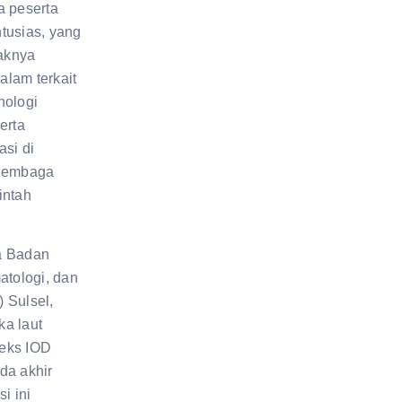
a peserta
tusias, yang
yaknya
lam terkait
nologi
erta
asi di
 lembaga
intah
a Badan
atologi, dan
 Sulsel,
a laut
eks IOD
da akhir
i ini