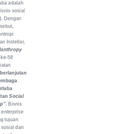
rlaba adalah
snis sosial
). Dengan
rsebut,
ntropi
n Instellar,
lanthropy
m
ke-58
iatan
berlanjutan
Lembaga
irlaba
atan
Social
ip”.
Bisnis
 enterprise
ng tujuan
sosial dan