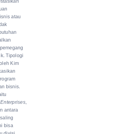
estasikan
juan
isnis atau
idak
butuhan
alkan
i pemegang
k. Tipologi
oleh Kim
kasikan
program
an bisnis.
itu
 Enterprises
,
n antara
 saling
ni bisa
 divisi