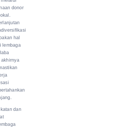
melalui
naan donor
okal.
rlanjutan
diversifikasi
pakan hal
gi lembaga
rlaba
 akhirnya
mastikan
rja
isasi
ipertahankan
njang.
ekatan dan
at
lembaga