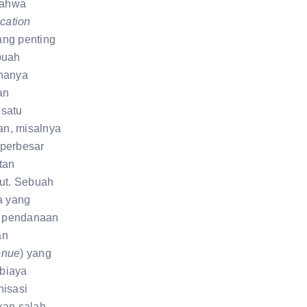
bahwa
ication
ang penting
buah
 hanya
an
 satu
n, misalnya
perbesar
tan
but. Sebuah
a yang
as pendanaan
an
enue
) yang
biaya
nisasi
kan salah