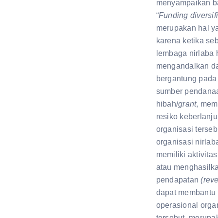
menyampaikan 
“
Funding diversif
merupakan hal y
karena ketika se
lembaga nirlaba
mengandalkan d
bergantung pada
sumber pendanaa
hibah/
grant
, mem
resiko keberlanju
organisasi terse
organisasi nirlab
memiliki aktivit
atau menghasilk
pendapatan
(rev
dapat membantu 
operasional orga
tersebut, merupa