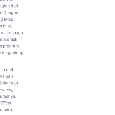
agian dari
ba. Dengan
g tetap
n misi,
ara lembaga
laba untuk
an program
lu bergantung
iri oleh
rtisipan
binar dan
reaming
.
utannya,
ffficer
Chandra,