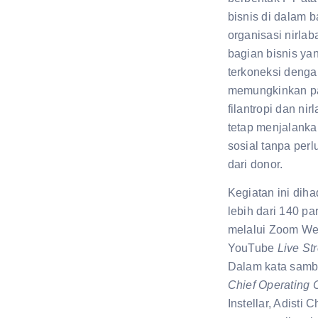
bisnis di dalam b
organisasi nirla
bagian bisnis yan
terkoneksi denga
memungkinkan p
filantropi dan nir
tetap menjalank
sosial tanpa per
dari donor.
Kegiatan ini dihad
lebih dari 140 pa
melalui Zoom We
YouTube
Live St
Dalam kata samb
Chief Operating O
Instellar, Adisti 