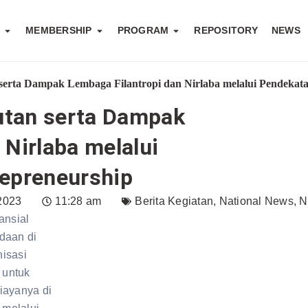
S
MEMBERSHIP
PROGRAM
REPOSITORY
NEWS
erta Dampak Lembaga Filantropi dan Nirlaba melalui Pendekata
utan serta Dampak
 Nirlaba melalui
repreneurship
2023
11:28 am
Berita Kegiatan
,
National News
,
N
ansial
daan di
isasi
 untuk
iayanya di