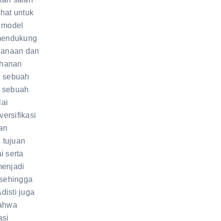
ehat untuk
s model
 mendukung
ndanaan dan
ahanan
h sebuah
k sebuah
lai
ersifikasi
an
 tujuan
i serta
menjadi
sehingga
Adisti juga
ahwa
asi