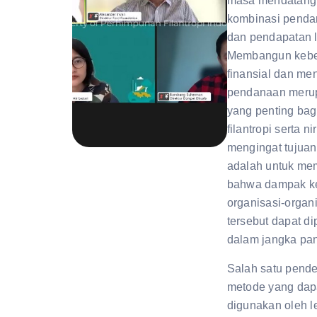
masa mendatang 
kombinasi penda
dan pendapatan l
Membangun kebe
finansial dan men
pendanaan meru
yang penting ba
filantropi serta ni
mengingat tujuan
adalah untuk me
bahwa dampak ke
organisasi-organ
tersebut dapat d
dalam jangka pa
Salah satu pend
metode yang dap
digunakan oleh 