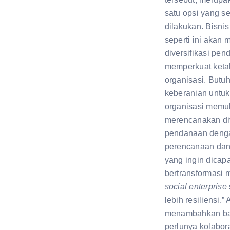
satu opsi yang s
dilakukan. Bisni
seperti ini akan
diversifikasi pe
memperkuat ket
organisasi. Butu
keberanian untu
organisasi memu
merencanakan div
pendanaan deng
perencanaan dan
yang ingin dicapa
bertransformasi 
social enterprise
lebih resiliensi.” 
menambahkan b
perlunya kolabor