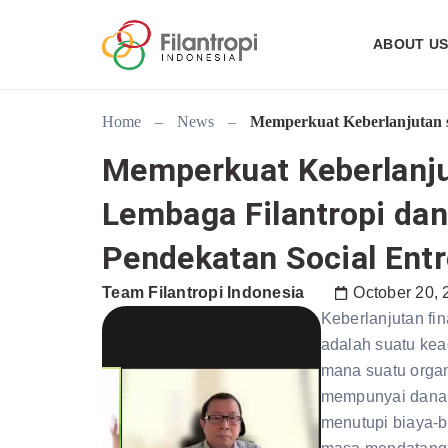
ABOUT U
Home
–
News
–
Memperkuat Keberlanjutan s
Memperkuat Keberlanj
Lembaga Filantropi dan
Pendekatan Social Ent
Team Filantropi Indonesia
October 20, 
Keberlanjutan fin
adalah suatu kea
mana suatu organ
mempunyai dana
menutupi biaya-b