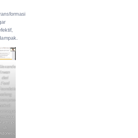
ransformasi
gar
ektif,
rdampak.
Alexander
Irwan
dari
Ford
Foundation
sedang
mempresentasikan
terkait
tantangan
lembaga
filantropi
di
Indonesia