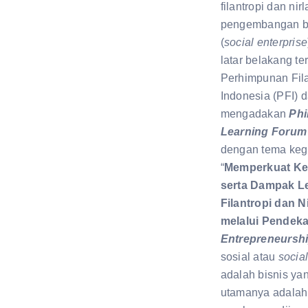
filantropi dan ni
pengembangan bi
(
social enterprise
latar belakang te
Perhimpunan Fila
Indonesia (PFI) da
mengadakan
Phi
Learning Foru
dengan tema keg
“
Memperkuat Ke
serta Dampak 
Filantropi dan N
melalui Pendek
Entrepreneursh
sosial atau
social
adalah bisnis ya
utamanya adalah 