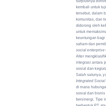
surplusnya diinv
kembali untuk tu
tersebut, dalam b
komunitas, dan t
didorong oleh ke
untuk memaksim
keuntungan bag
saham dan pemili
social enterprise
Alter mengklasifi
integrasi antara 
sosial dan kegiat
Salah satunya, ya
Integrated Social
di mana hubunga
sosial dan bisnis
bersinergi. Tipe i
berbentuk PT atau