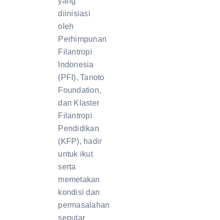
yang
diinisiasi
oleh
Perhimpunan
Filantropi
Indonesia
(PFI), Tanoto
Foundation,
dan Klaster
Filantropi
Pendidikan
(KFP), hadir
untuk ikut
serta
memetakan
kondisi dan
permasalahan
seputar