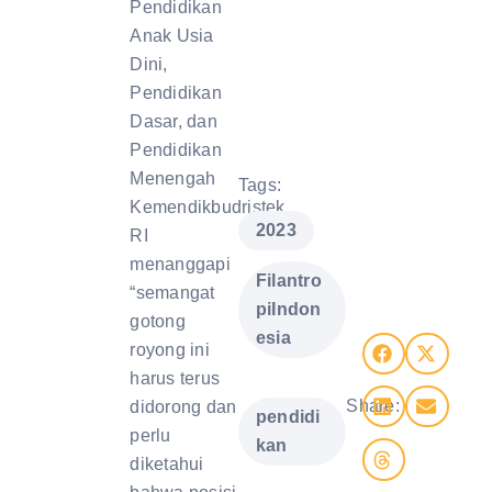
Pendidikan
Anak Usia
Dini,
Pendidikan
Dasar, dan
Pendidikan
Menengah
Tags:
Kemendikbudristek
,
2023
RI
menanggapi
Filantro
“semangat
piIndon
gotong
esia
royong ini
harus terus
,
Share:
didorong dan
pendidi
perlu
kan
diketahui
,