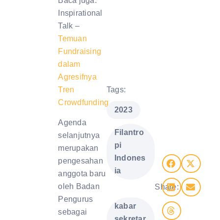
Baca juga:
Inspirational
Talk –
Temuan
Fundraising
dalam
Agresifnya
Tags:
Tren
Crowdfunding
,
2023
Agenda
Filantro
selanjutnya
pi
merupakan
Indones
pengesahan
ia
anggota baru
oleh Badan
Share:
,
Pengurus
kabar
sebagai
sekretar