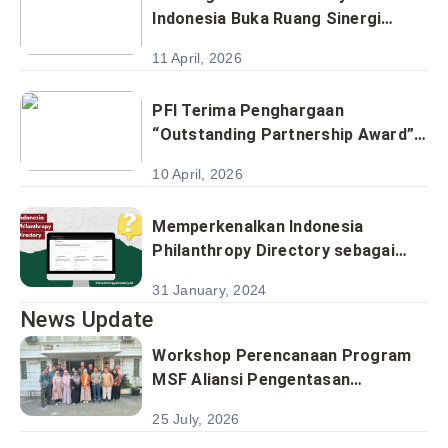
Indonesia Buka Ruang Sinergi
Program RURISE
11 April, 2026
PFI Terima Penghargaan
“Outstanding Partnership Award”
dari Rumah Zakat
10 April, 2026
Memperkenalkan Indonesia
Philanthropy Directory sebagai
Platform Utama Informasi
31 January, 2024
Lembaga Filantropi di Indonesia
News Update
Workshop Perencanaan Program
MSF Aliansi Pengentasan
Kemiskinan Satukan Analisis
25 July, 2026
Sektoral Menuju Implementasi